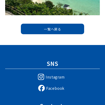
投
稿
＜
＞
一覧へ戻る
ナ
ビ
ゲ
ー
シ
ョ
ン
SNS
Instagram
Facebook