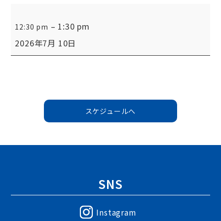
例
–
1:30 pm
12:30 pm
会
2026年7月 10日
「会
長
就
任
スケジュールへ
挨
拶」
我
喜
屋
SNS
啓
Instagram
会