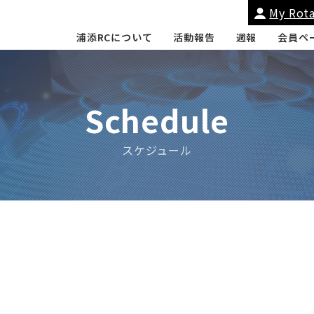
My Rota
浦添RCについて
活動報告
週報
会員ペ
添RCについて
会長挨拶
友好クラブ・姉
Schedule
スケジュール