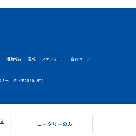
介
活動報告
週報
スケジュール
会員ページ
バナー月信（第2580地区）
区
ロータリーの友