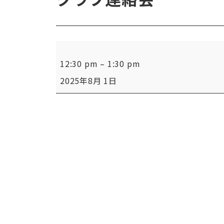
例
12:30 pm
–
1:30 pm
会
2025年8月 1日
ク
ラ
ブ
連
絡
会