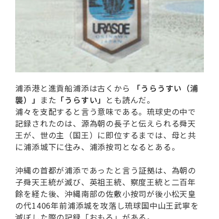
浦添港と進貢船浦添は古くから
「うらうすい（浦
襲）」
また
「うらすい」
とも読んだ。
浦々を支配すると言う意味である。琉球史の中で
記録されたのは、源為朝の長子と伝えられる舜天
王が、世の主（国王）に即位するまでは、母と共
に浦添城下に住み、浦添按司となるとある。
沖縄の首都が浦添であったと言う証拠は、為朝の
子舜天王統が滅び、英祖王統、察度王統と二百年
餘を経た後、沖縄南部の佐敷小按司が後小松天皇
の代1406年前浦添城を攻落し琉球国中山王武寧を
滅ぼした際の記録「おもろ」がある。