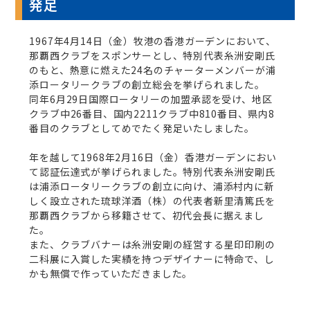
発足
1967年4月14日（金）牧港の香港ガーデンにおいて、
那覇西クラブをスポンサーとし、特別代表糸洲安剛氏
のもと、熱意に燃えた24名のチャーターメンバーが浦
添ロータリークラブの創立総会を挙げられました。
同年6月29日国際ロータリーの加盟承認を受け、地区
クラブ中26番目、国内2211クラブ中810番目、県内8
番目のクラブとしてめでたく発足いたしました。
年を越して1968年2月16日（金）香港ガーデンにおい
て認証伝達式が挙げられました。特別代表糸洲安剛氏
は浦添ロータリークラブの創立に向け、浦添村内に新
しく設立された琉球洋酒（株）の代表者新里清篤氏を
那覇西クラブから移籍させて、初代会長に据えまし
た。
また、クラブバナーは糸洲安剛の経営する星印印刷の
二科展に入賞した実績を持つデザイナーに特命で、し
かも無償で作っていただきました。