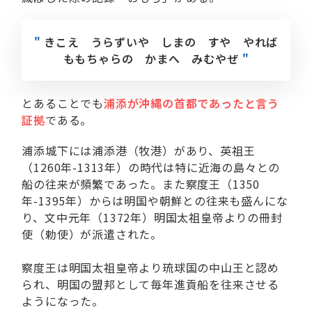
"
きこえ うらずいや しまの すや やれば
ももちゃらの かまへ みむやぜ
"
とあることでも
浦添が沖縄の首都であったと言う
証拠
である。
浦添城下には浦添港（牧港）があり、英祖王
（1260年-1313年）の時代は特に近海の島々との
船の往来が頻繁であった。また察度王（1350
年-1395年）からは明国や朝鮮との往来も盛んにな
り、文中元年（1372年）明国太祖皇帝よりの冊封
使（勅使）が派遣された。
察度王は明国太祖皇帝より琉球国の中山王と認め
られ、明国の盟邦として毎年進貢船を往来させる
ようになった。