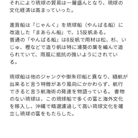
それにより琉球の貿易は一層盛んとなり、琉球の
文化経済は高まっていった。
進貢船は「じゃんく」を琉球船（やんばる船）に
改造した「まあらん船」で、15反帆ある。
普通の「やんばる船」は8反帆で用材は松、杉、い
じゅ、樫などで造り帆は特に浦葵の葉を編んで造
られていて、雨風に抵抗の強いようにされてい
る。
琉球船は他のジャンクや御朱印船と異なり、縫航が
出来ると言う特徴があり風向にかかわらず、航行
できると言う航海術の発達を物語っている。 書物
のない琉球は、この琉球船で多くの富と海外文化
を移入し、沖縄で精選濾過して高い琉球文化を確
立し琉球の富をもたらした。