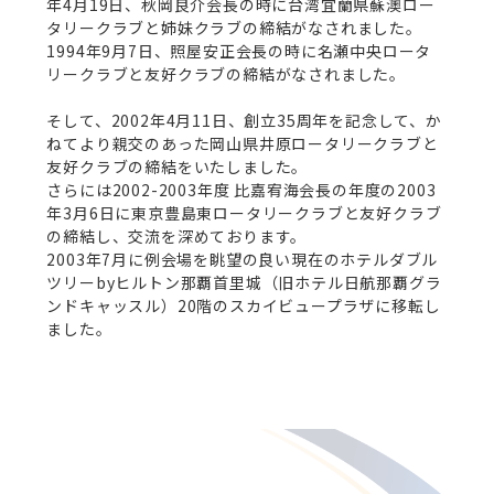
年4月19日、秋岡良介会長の時に台湾宜蘭県蘇澳ロー
タリークラブと姉妹クラブの締結がなされました。
1994年9月7日、照屋安正会長の時に名瀬中央ロータ
リークラブと友好クラブの締結がなされました。
そして、2002年4月11日、創立35周年を記念して、か
ねてより親交のあった岡山県井原ロータリークラブと
友好クラブの締結をいたしました。
さらには2002-2003年度 比嘉宥海会長の年度の2003
年3月6日に東京豊島東ロータリークラブと友好クラブ
の締結し、交流を深めております。
2003年7月に例会場を眺望の良い現在のホテルダブル
ツリーbyヒルトン那覇首里城（旧ホテル日航那覇グラ
ンドキャッスル）20階のスカイビュープラザに移転し
ました。