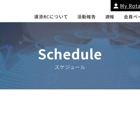
My Rota
浦添RCについて
活動報告
週報
会員ペ
添RCについて
会長挨拶
友好クラブ・姉
Schedule
スケジュール